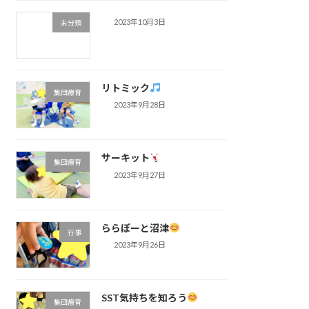
2023年10月3日
未分類
リトミック
集団療育
2023年9月28日
サーキット
集団療育
2023年9月27日
ららぽーと沼津
行事
2023年9月26日
SST気持ちを知ろう
集団療育