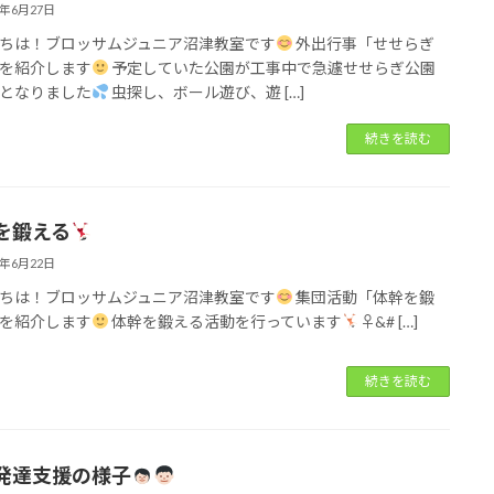
3年6月27日
ちは！ブロッサムジュニア沼津教室です
外出行事「せせらぎ
を紹介します
予定していた公園が工事中で急遽せせらぎ公園
となりました
虫探し、ボール遊び、遊 […]
続きを読む
を鍛える
3年6月22日
ちは！ブロッサムジュニア沼津教室です
集団活動「体幹を鍛
を紹介します
体幹を鍛える活動を行っています
‍♀&# […]
続きを読む
発達支援の様子