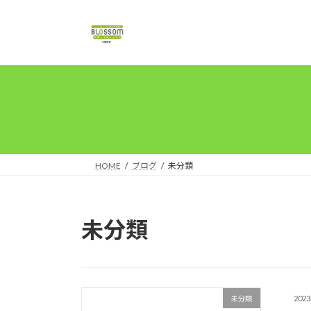
コ
ナ
ン
ビ
テ
ゲ
ン
ー
ツ
シ
へ
ョ
ス
ン
キ
に
ッ
移
プ
動
HOME
ブログ
未分類
未分類
202
未分類