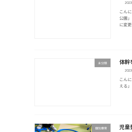
202
こんに
公園」
に変更
体幹
未分類
202
こんに
える」
児童
個別療育