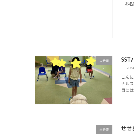
お名前
SS
未分類
202
こんに
ナルス
目には
せせ
未分類