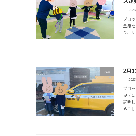
ス運
202
ブロッ
全身を
り、リ
2月
行事
202
ブロッ
見学に
説明し
るこ […