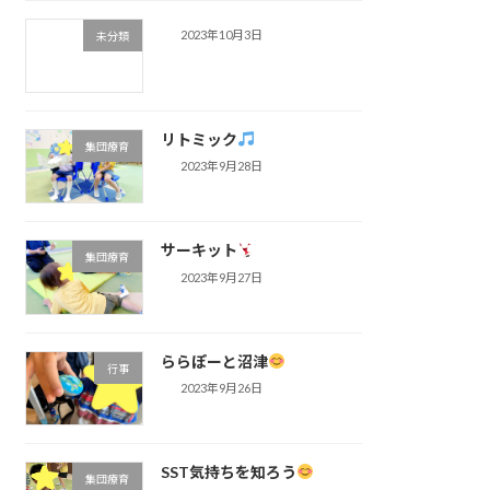
2023年10月3日
未分類
リトミック
集団療育
2023年9月28日
サーキット
集団療育
2023年9月27日
ららぽーと沼津
行事
2023年9月26日
SST気持ちを知ろう
集団療育