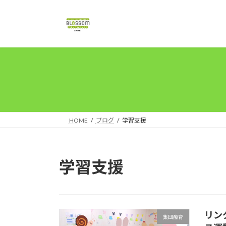
コ
ナ
ン
ビ
テ
ゲ
ン
ー
ツ
シ
へ
ョ
ス
ン
キ
に
ッ
移
プ
動
HOME
ブログ
学習支援
学習支援
リン
集団療育