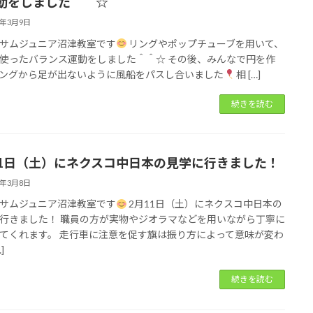
動をしました＾＾☆
3年3月9日
サムジュニア沼津教室です
リングやポップチューブを用いて、
使ったバランス運動をしました＾＾☆ その後、みんなで円を作
ングから足が出ないように風船をパスし合いました
相 […]
続きを読む
11日（土）にネクスコ中日本の見学に行きました！
3年3月8日
サムジュニア沼津教室です
2月11日（土）にネクスコ中日本の
行きました！ 職員の方が実物やジオラマなどを用いながら丁寧に
てくれます。 走行車に注意を促す旗は振り方によって意味が変わ
]
続きを読む