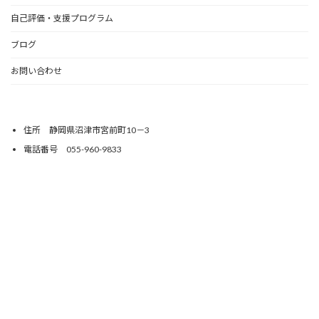
自己評価・支援プログラム
ブログ
お問い合わせ
住所 静岡県沼津市宮前町10－3
電話番号 055-960-9833
メニュー
HOME
自己評価・支援プログラム
ブログ
お問い合わせ
Copyright © ブロッサムジュニア沼津教室 All Rights Reserved.
Powered by
WordPress
with
Lightning Theme
&
VK All in One Expansion Unit