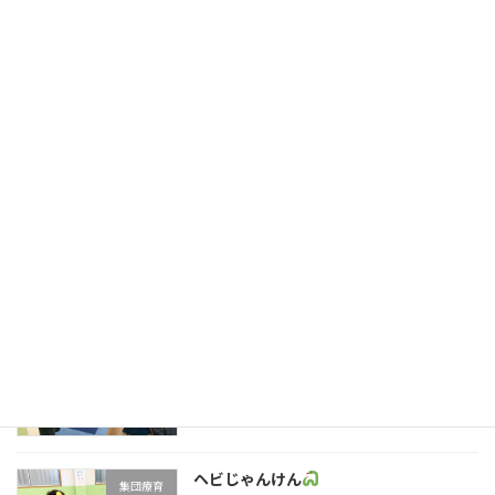
サーキット
集団療育
2023年9月27日
ららぽーと沼津
行事
2023年9月26日
SST気持ちを知ろう
集団療育
2023年9月25日
ヘビじゃんけん
集団療育